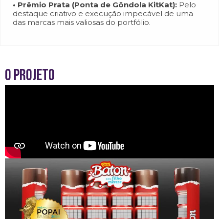
• Prêmio Prata (Ponta de Gôndola KitKat):
Pelo
destaque criativo e execução impecável de uma
das marcas mais valiosas do portfólio.
O Projeto